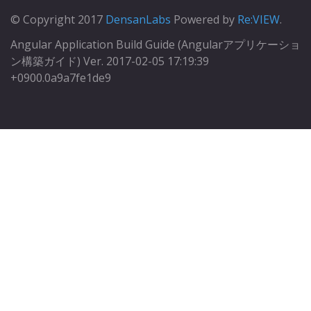
© Copyright 2017
DensanLabs
Powered by
Re:VIEW
.
Angular Application Build Guide (Angularアプリケーショ
ン構築ガイド) Ver. 2017-02-05 17:19:39
+0900.0a9a7fe1de9