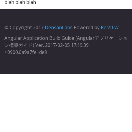
blah blah blah
© Copyright 2017
DensanLabs
Powered by
Re:VIEW
.
Angular Application Build Guide (Angularアプリケーショ
ン構築ガイド) Ver. 2017-02-05 17:19:39
+0900.0a9a7fe1de9